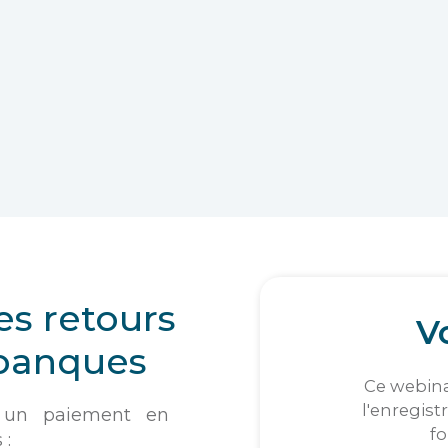
es retours
Vo
 banques
Ce webina
l'enregist
 un paiement en
fo
 :