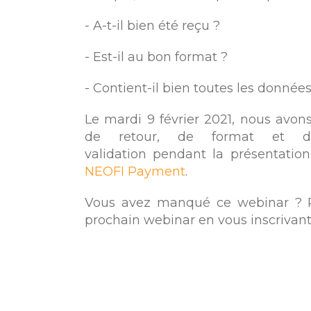
- A-t-il bien été reçu ?
- Est-il au bon format ?
- Contient-il bien toutes les donnée
Le mardi 9 février 2021, nous avons
de retour, de format et d
validation pendant la présentatio
NEOFI Payment
.
Vous avez manqué ce webinar ? 
prochain webinar en vous inscrivant 
Pour accéder à notre réflexion su
bancaire,
cliquez-ici
!