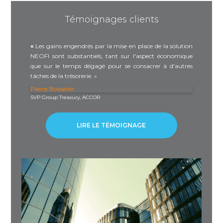
Témoignages clients
« L'
«
Les gains engendrés par la mise en place de la solution
nou
NEOFI sont substantiels, tant sur l'aspect économique
perm
que sur le temps dégagé pour se consacrer à d'autres
Le l
tâches de la trésorerie. »
Far
Chef
Pierre Boisselier
SVP Group Treasury, ACCOR
LIRE LE TÉMOIGNAGE