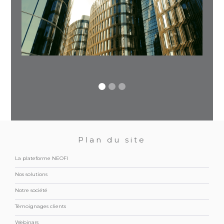
Plan du site
La plateforme NEOFI
Nos solutions
Notre société
Témoignages clients
Webinars