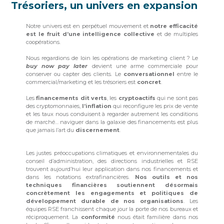
Trésoriers, un univers en expansion
Notre univers est en perpétuel mouvement et
notre efficacité
est le fruit d’une intelligence collective
et de multiples
coopérations.
Nous regardions de loin les opérations de marketing client ? Le
buy now pay later
devient une arme commerciale pour
conserver ou capter des clients. Le
conversationnel
entre le
commercial/marketing et les trésoriers est
concret
.
Les
financements dit verts
, les
cryptoactifs
qui ne sont pas
des cryptomonnaies,
l’inflation
qui reconfigure les prix de vente
et les taux nous conduisent à regarder autrement les conditions
de marché… naviguer dans la galaxie des financements est plus
que jamais l’art du
discernement
.
Les justes préoccupations climatiques et environnementales du
conseil d’administration, des directions industrielles et RSE
trouvent aujourd’hui leur application dans nos financements et
dans les notations extrafinancières.
Nos outils et nos
techniques financières soutiennent désormais
concrètement les engagements et politiques de
développement durable de nos organisations
. Les
équipes RSE franchissent chaque jour la porte de nos bureaux et
réciproquement. La
conformité
nous était familière dans nos