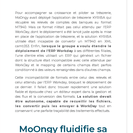
Pour accompagner sa croissance et piloter sa trésorerie,
MoOngy avait déployé l’application de trésorerie KYRIBA qui
récupère les relevés de comptes des banques au format
MT940. Mais ce format n’était pas celui attendu par l’ERP
WorkDay, dont le déploiement a été lancé juste après la mise
en place de l’application de trésorerie, et la solution KYRIBA
utilisée était incapable de convertir un MT940 en XML
camt.053. Enfin,
lorsque le groupe a voulu étendre le
déploiement de l’ERP Workday
à ses différentes filiales,
l’une d’entre elles utilisait un ERP qui générait un fichier
dont la structure était incompatible avec celle attendue par
WorkDay et le mapping de certains champs était parfois
conditionné à des valeurs renseignées dans d’autres champs.
Cette incompatibilité de formats entre celui des relevés et
celui attendu par l’ERP Workday, bloquait le déploiement de
ce dernier. Il fallait donc trouver rapidement une solution
fiable et éprouvée chez un éditeur expert dans la gestion et
des flux et la conversion des formats.
La solution devait
être autonome, capable de recueillir les fichiers,
les convertir puis les envoyer à WorkDay
tout en
conservant une parfaite traçabilité des traitements effectués.
MoOngy fluidifie sa