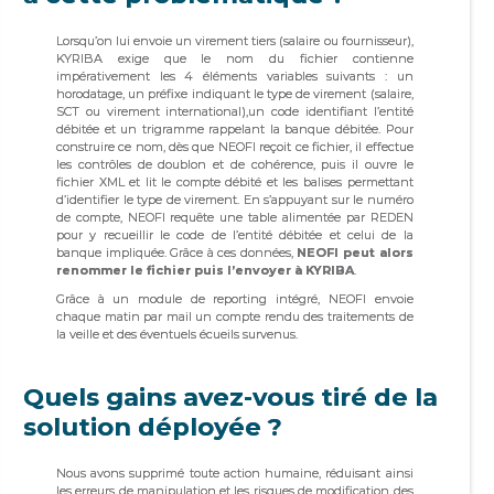
Lorsqu’on lui envoie un virement tiers (salaire ou fournisseur),
KYRIBA exige que le nom du fichier contienne
impérativement les 4 éléments variables suivants : un
horodatage, un préfixe indiquant le type de virement (salaire,
SCT ou virement international),un code identifiant l’entité
débitée et un trigramme rappelant la banque débitée. Pour
construire ce nom, dès que NEOFI reçoit ce fichier, il effectue
les contrôles de doublon et de cohérence, puis il ouvre le
fichier XML et lit le compte débité et les balises permettant
d’identifier le type de virement. En s’appuyant sur le numéro
de compte, NEOFI requête une table alimentée par REDEN
pour y recueillir le code de l’entité débitée et celui de la
banque impliquée. Grâce à ces données,
NEOFI peut alors
renommer le fichier puis l’envoyer à KYRIBA
.
Grâce à un module de reporting intégré, NEOFI envoie
chaque matin par mail un compte rendu des traitements de
la veille et des éventuels écueils survenus.
Quels gains avez-vous tiré de la
solution déployée ?
Nous avons supprimé toute action humaine, réduisant ainsi
les erreurs de manipulation et les risques de modification des